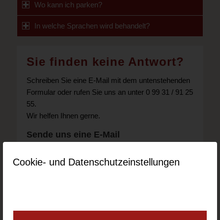
Wo kann ich parken?
In welche Sprachen wird behandelt?
Sie finden keine Antwort?
Schreiben Sie eine E-Mail mit dem untenstehenden
Formular oder rufen Sie uns an unter 0 99 31 / 91 25
55.
Wir helfen Ihnen gerne.
Sende uns eine E-Mail
Name
*
Cookie- und Datenschutzeinstellungen
E-Mail
*