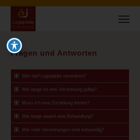
Fragen und Antworten
Wer darf Logopädie verordnen?
Wie lange ist eine Verordnung gültig?
Muss ich eine Zuzahlung leisten?
Wie lange dauert eine Behandlung?
Wie viele Verordnungen sind notwendig?