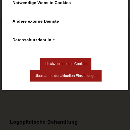
Notwendige Website Cookies
Andere externe Dienste
Logopädie Erika Jakab
Datenschutzrichtlinie
Deserweg 21
94447 Plattling
Mobil 0175 / 38 204 38
Ich akzeptiere alle Cookies
Tel. 0 99 31 / 91 25 55
Fax 0 99 31 / 90 63 15
Übernahme der aktuellen Einstellungen
www.logopaedie-plattling.de
info@logopaedie-plattling.de
Logopädische Behandlung