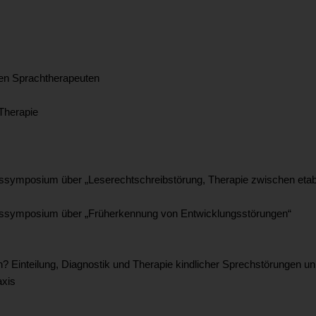
en Sprachtherapeuten
Therapie
symposium über „Leserechtschreibstörung, Therapie zwischen etabli
rssymposium über „Früherkennung von Entwicklungsstörungen“
? Einteilung, Diagnostik und Therapie kindlicher Sprechstörungen u
axis