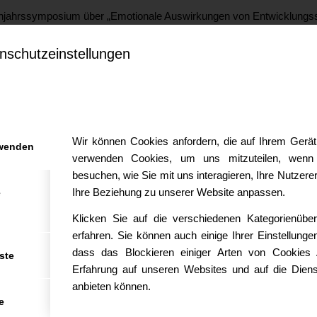
ühjahrssymposium über „Emotionale Auswirkungen von Entwicklungs
Sprachtherapeuten
ühjahrssymposium über Entwicklungsstörungen
nschutzeinstellungen
t ihren Eltern
ungen bei Schulkindern
Wir können Cookies anfordern, die auf Ihrem Gerät 
rwenden
Kinder
verwenden Cookies, um uns mitzuteilen, wenn
jahrssymposium über „Mehrsprachigheit: Chancen für die Entwicklun
besuchen, wie Sie mit uns interagieren, Ihre Nutzer
Ihre Beziehung zu unserer Website anpassen.
e
Klicken Sie auf die verschiedenen Kategorienübe
jahrssymposium über „Therapie von Entwicklungsstörungen, Was hilf
erfahren. Sie können auch einige Ihrer Einstellunge
rschulalter
dass das Blockieren einiger Arten von Cookies 
herwerbsproblemen und Migrantenkindern
ste
Erfahrung auf unseren Websites und auf die Diens
ört das Leben noch lange nicht auf
anbieten können.
ng
e
gs- bis ins Vorschulalter / integrativ –entwicklungsaproximaler A