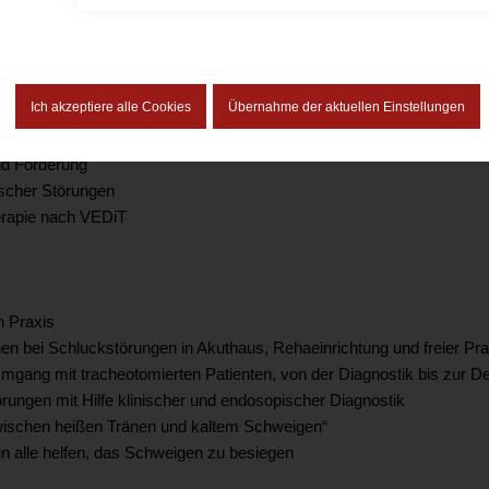
herapie nach Zollinger
rdermöglichkeiten
Ich akzeptiere alle Cookies
Übernahme der aktuellen Einstellungen
chulkindern
und Förderung
scher Störungen
erapie nach VEDiT
n Praxis
en bei Schluckstörungen in Akuthaus, Rehaeinrichtung und freier Pra
ang mit tracheotomierten Patienten, von der Diagnostik bis zur D
ngen mit Hilfe klinischer und endosopischer Diagnostik
ischen heißen Tränen und kaltem Schweigen“
alle helfen, das Schweigen zu besiegen