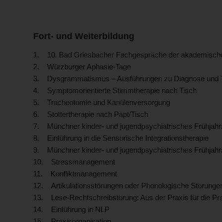
Fort- und Weiterbildung
1. 10. Bad Griesbacher Fachgespräche der akademisch
2. Würzburger Aphasie-Tage
3. Dysgrammatismus – Ausführungen zu Diagnose und 
4. Symptomorientierte Stimmtherapie nach Tisch
5. Tracheotomie und Kanülenversorgung
6. Stottertherapie nach Papt/Tisch
7. Münchner kinder- und jugendpsychiatrisches Frühjahrs
8. Einführung in die Sensorische Integrationstherapie
9. Münchner kinder- und jugendpsychiatrisches Frühjah
10. Stressmanagement
11. Konfliktmanagement
12. Artikulationsstörungen oder Phonologische Störungen
13. Lese-Rechtschreibstörung: Aus der Praxis für die Pr
14. Einführung in NLP
15. Praxisorganisation