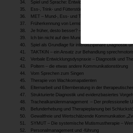
34. Spiel und Sprache: Entwicklung, Auffälligkeiten und T
35. Ess-, Trink- und Fütterstörungen
36. MET – Mund-, Ess- und Trinktherapie im Kindesalter
37. Früherkennung von Lernstörungen und präventive Fö
38. Je früher, desto besser? – ADHS bei Klein- und Vors
39. Ich bin nicht auf den Mund gefallen
40. Spiel als Grundlage für interdisziplinäre Diagnostik 
41. TAKTKIN – ein Ansatz zur Behandlung sprechmotori
42. Verbale Entwicklungsdyspraxie – Diagnostik und Th
43. Poltern – die etwas andere Kommunikationstörung
44. Vom Sprechen zum Singen
45. Therapie von Wachkomapatienten
46. Elternarbeit und Elternberatung in der therapeutische
47. Strukturierte Diagnostik und evidenzbasiertes Vorgeh
48. Trachealkanülenmanagement – Der professionelle Umg
49. Befunderhebung und Therapieplanung bei Schluckstöru
50. Gewaltfreie und Wertschätzende Kommunikation „Zw
51. SYMUT – Die systemische Mutismustherapie – Wenn 
52. Personalmanagement und -führung