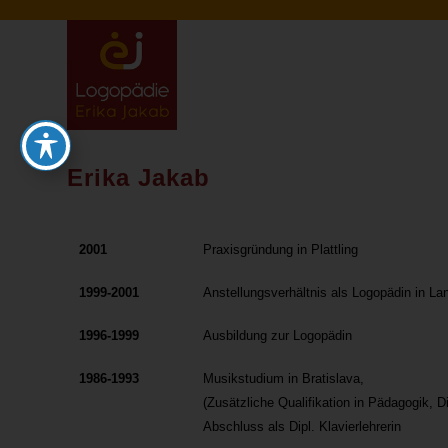
Erika Jakab
2001
Praxisgründung in Plattling
1999-2001
Anstellungsverhältnis als Logopädin in La
1996-1999
Ausbildung zur Logopädin
1986-1993
Musikstudium in Bratislava,
(Zusätzliche Qualifikation in Pädagogik, 
Abschluss als Dipl. Klavierlehrerin