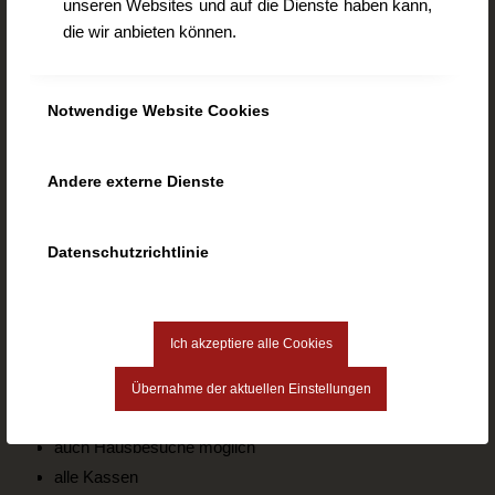
unseren Websites und auf die Dienste haben kann,
www.logopaedie-plattling.de
die wir anbieten können.
info@logopaedie-plattling.de
Notwendige Website Cookies
Logopädische Behandlung
Andere externe Dienste
Kinder
Erwachsene
Datenschutzrichtlinie
Stimme
Spezialbereiche
Ich akzeptiere alle Cookies
Übernahme der aktuellen Einstellungen
Termine nach Vereinbarung
auch Hausbesuche möglich
alle Kassen