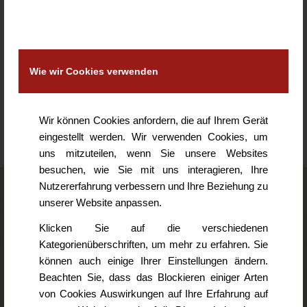
KOMMENTARE
Hinterlasse einen Kommentar
An der Diskussion beteiligen?
Wie wir Cookies verwenden
Hinterlasse uns deinen Kommentar!
Du musst
angemeldet
sein, um einen Kommentar
abzugeben.
Wir können Cookies anfordern, die auf Ihrem Gerät
eingestellt werden. Wir verwenden Cookies, um
uns mitzuteilen, wenn Sie unsere Websites
besuchen, wie Sie mit uns interagieren, Ihre
Nutzererfahrung verbessern und Ihre Beziehung zu
unserer Website anpassen.
Logopädie Erika Jakab
Klicken Sie auf die verschiedenen
Deserweg 21
Kategorienüberschriften, um mehr zu erfahren. Sie
94447 Plattling
können auch einige Ihrer Einstellungen ändern.
Mobil 0175 / 38 204 38
Beachten Sie, dass das Blockieren einiger Arten
Tel. 0 99 31 / 91 25 55
von Cookies Auswirkungen auf Ihre Erfahrung auf
Fax 0 99 31 / 90 63 15