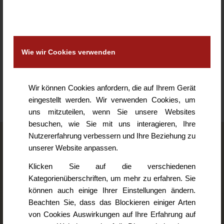
KOMMENTARE
Hinterlasse einen Kommentar
An der Diskussion beteiligen?
Wie wir Cookies verwenden
Hinterlasse uns deinen Kommentar!
Du musst
angemeldet
sein, um einen Kommentar
abzugeben.
Wir können Cookies anfordern, die auf Ihrem Gerät
eingestellt werden. Wir verwenden Cookies, um
uns mitzuteilen, wenn Sie unsere Websites
besuchen, wie Sie mit uns interagieren, Ihre
Nutzererfahrung verbessern und Ihre Beziehung zu
unserer Website anpassen.
Logopädie Erika Jakab
Klicken Sie auf die verschiedenen
Deserweg 21
Kategorienüberschriften, um mehr zu erfahren. Sie
94447 Plattling
können auch einige Ihrer Einstellungen ändern.
Mobil 0175 / 38 204 38
Beachten Sie, dass das Blockieren einiger Arten
Tel. 0 99 31 / 91 25 55
von Cookies Auswirkungen auf Ihre Erfahrung auf
Fax 0 99 31 / 90 63 15