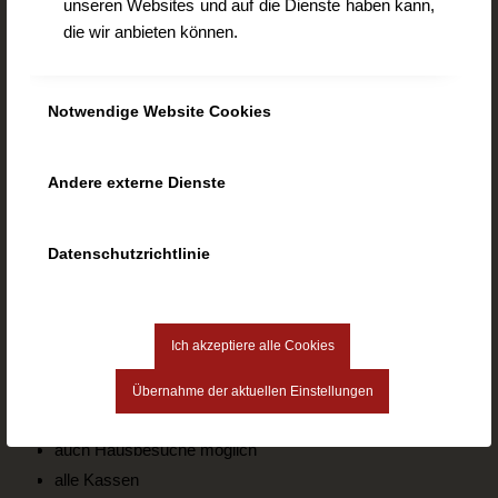
unseren Websites und auf die Dienste haben kann,
www.logopaedie-plattling.de
die wir anbieten können.
info@logopaedie-plattling.de
Notwendige Website Cookies
Logopädische Behandlung
Andere externe Dienste
Kinder
Erwachsene
Datenschutzrichtlinie
Stimme
Spezialbereiche
Ich akzeptiere alle Cookies
Übernahme der aktuellen Einstellungen
Termine nach Vereinbarung
auch Hausbesuche möglich
alle Kassen