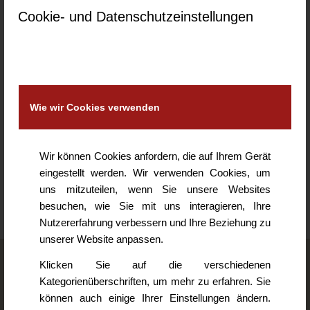
Cookie- und Datenschutzeinstellungen
0
KOMMENTARE
Hinterlasse einen Kommentar
Wie wir Cookies verwenden
An der Diskussion beteiligen?
Hinterlasse uns deinen Kommentar!
Wir können Cookies anfordern, die auf Ihrem Gerät
Du musst
angemeldet
sein, um einen Kommentar
eingestellt werden. Wir verwenden Cookies, um
abzugeben.
uns mitzuteilen, wenn Sie unsere Websites
besuchen, wie Sie mit uns interagieren, Ihre
Nutzererfahrung verbessern und Ihre Beziehung zu
unserer Website anpassen.
Klicken Sie auf die verschiedenen
Logopädie Erika Jakab
Kategorienüberschriften, um mehr zu erfahren. Sie
können auch einige Ihrer Einstellungen ändern.
Deserweg 21