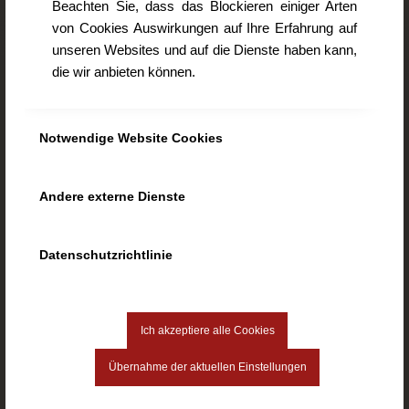
Beachten Sie, dass das Blockieren einiger Arten
94447 Plattling
von Cookies Auswirkungen auf Ihre Erfahrung auf
Mobil 0175 / 38 204 38
unseren Websites und auf die Dienste haben kann,
Tel. 0 99 31 / 91 25 55
die wir anbieten können.
Fax 0 99 31 / 90 63 15
www.logopaedie-plattling.de
info@logopaedie-plattling.de
Notwendige Website Cookies
Andere externe Dienste
Logopädische Behandlung
Datenschutzrichtlinie
Kinder
Erwachsene
Stimme
Ich akzeptiere alle Cookies
Spezialbereiche
Übernahme der aktuellen Einstellungen